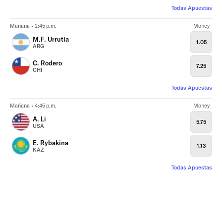
Todas Apuestas
Mañana • 2:45 p.m.
Money
M.F. Urrutia
1.05
ARG
C. Rodero
7.25
CHI
Todas Apuestas
Mañana • 4:45 p.m.
Money
A. Li
5.75
USA
E. Rybakina
1.13
KAZ
Todas Apuestas