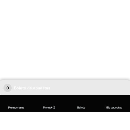
0
Boleto de apuestas
Promociones
Menú A-Z
Boleto
Mis apuestas