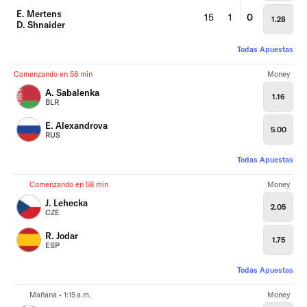
E. Mertens
15
1
0
1.28
D. Shnaider
Todas Apuestas
Comenzando en 58 min
Money
A. Sabalenka
1.16
BLR
E. Alexandrova
5.00
RUS
Todas Apuestas
Comenzando en 58 min
Money
J. Lehecka
2.05
CZE
R. Jodar
1.75
ESP
Todas Apuestas
Mañana • 1:15 a.m.
Money