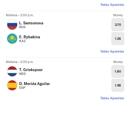
Todas Apuestas
Mañana • 2:00 p.m.
Money
L. Samsonova
3.70
RUS
E. Rybakina
1.26
KAZ
Todas Apuestas
Mañana • 2:00 p.m.
Money
T. Griekspoor
1.80
NED
D. Merida Aguilar
1.98
ESP
Todas Apuestas