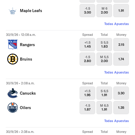
-1.5
M 6
Maple Leafs
1.91
3.00
2.00
Todas Apuestas
30/9/26 • 12:08 a.m.
Spread
Total
Money
+1.5
S 5,5
Rangers
2.15
1.45
1.83
-1.5
M 5,5
Bruins
1.74
2.80
2.00
Todas Apuestas
30/9/26 • 2:08 a.m.
Spread
Total
Money
+1.5
S 6,5
Canucks
3.30
1.95
1.91
-1.5
M 6,5
Oilers
1.35
1.87
1.91
Todas Apuestas
30/9/26 • 2:38 a.m.
Spread
Total
Money