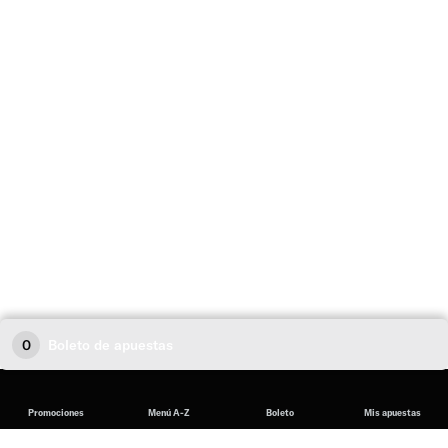
0
Boleto de apuestas
Promociones
Menú A-Z
Boleto
Mis apuestas