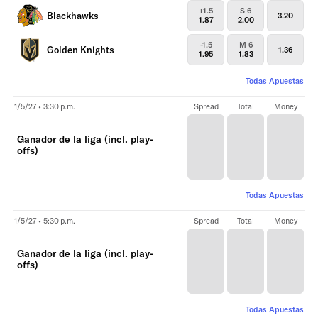
+1.5
S 6
Blackhawks
3.20
1.87
2.00
-1.5
M 6
Golden Knights
1.36
1.95
1.83
Todas Apuestas
1/5/27 • 3:30 p.m.
Spread
Total
Money
Ganador de la liga (incl. play-
offs)
Todas Apuestas
1/5/27 • 5:30 p.m.
Spread
Total
Money
Ganador de la liga (incl. play-
offs)
Todas Apuestas