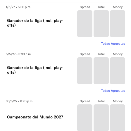
1/5/27 • 5:30 p.m.
Spread
Total
Money
Ganador de la liga (incl. play-
offs)
Todas Apuestas
5/5/27 • 3:30 p.m.
Spread
Total
Money
Ganador de la liga (incl. play-
offs)
Todas Apuestas
30/5/27 • 6:20 p.m.
Spread
Total
Money
Campeonato del Mundo 2027