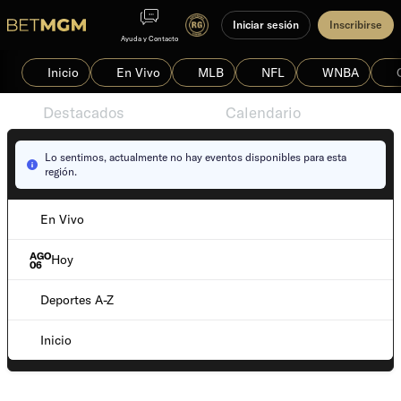
Iniciar sesión
Inscribirse
Ayuda y Contacto
Inicio
En Vivo
MLB
NFL
WNBA
Destacados
Eventos
Calendario
Lo sentimos, actualmente no hay eventos disponibles para esta
región.
En Vivo
AGO
Hoy
06
Deportes A-Z
Inicio