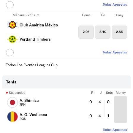
Todas Apuestas
Mañana • 2:15 a.m.
Home
Tie
Away
Club América México
2.05
3.40
2.85
Portland Timbers
Todas Apuestas
Todos Los Eventos Leagues Cup
Tenis
Suspended
P
J
Sets
Money
A. Shimizu
0
4
0
JPN
A. G. Vasilescu
0
4
1
ROU
Todas Apuestas