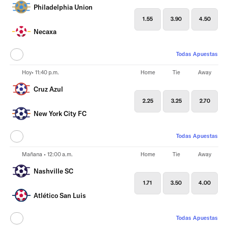
Philadelphia Union
1.55
3.90
4.50
Necaxa
Todas Apuestas
Hoy• 11:40 p.m.
Home
Tie
Away
Cruz Azul
2.25
3.25
2.70
New York City FC
Todas Apuestas
Mañana • 12:00 a.m.
Home
Tie
Away
Nashville SC
1.71
3.50
4.00
Atlético San Luis
Todas Apuestas