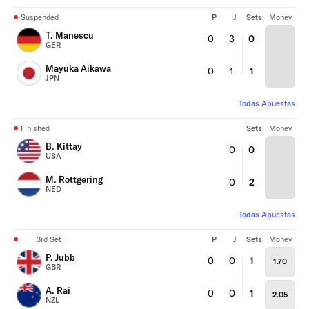
Suspended
P
J
Sets
Money
T. Manescu
0
3
0
GER
Mayuka Aikawa
0
1
1
JPN
Todas Apuestas
Finished
Sets
Money
B. Kittay
0
0
USA
M. Rottgering
0
2
NED
Todas Apuestas
3rd Set
P
J
Sets
Money
P. Jubb
0
0
1
1.70
GBR
A. Rai
0
0
1
2.05
NZL