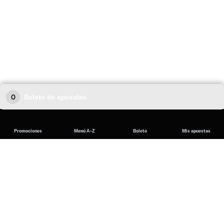
0
Boleto de apuestas
Promociones
Menú A-Z
Boleto
Mis apuestas
English
español (Latinoamérica)
Deportes