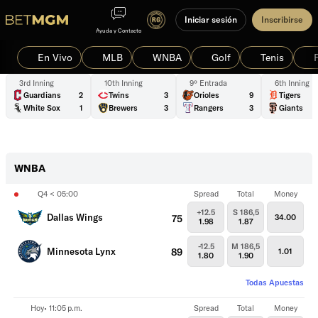
Iniciar sesión
Inscribirse
Ayuda y Contacto
En Vivo
MLB
WNBA
Golf
Tenis
3rd Inning
10th Inning
9º Entrada
6th Inning
Guardians
2
Twins
3
Orioles
9
Tigers
White Sox
1
Brewers
3
Rangers
3
Giants
WNBA
Q4 < 05:00
Spread
Total
Money
+12.5
S 186,5
Dallas Wings
34.00
75
1.98
1.87
-12.5
M 186,5
Minnesota Lynx
89
1.01
1.80
1.90
Todas Apuestas
Hoy• 11:05 p.m.
Spread
Total
Money