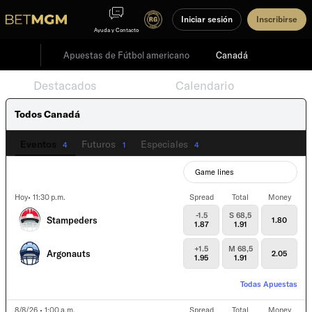
Iniciar sesión
Inscribirse
Ayuda y Contacto
Apuestas de Fútbol americano
Canadá
Destacados
Eventos
Calendario
Todos Canadá
Eventos
Futuros
Especiales
4
1
4
Game lines
Hoy• 11:30 p.m.
Spread
Total
Money
-1.5
S 68,5
Stampeders
1.80
1.87
1.91
+1.5
M 68,5
Argonauts
2.05
1.95
1.91
Todas Apuestas
8/8/26 • 1:00 a.m.
Spread
Total
Money