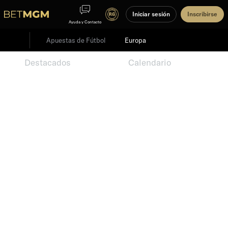
Iniciar sesión
Inscribirse
Ayuda y Contacto
Apuestas de Fútbol
Europa
Destacados
Eventos
Calendario