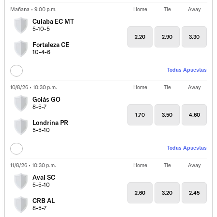
Mañana • 9:00 p.m.
Home
Tie
Away
Cuiaba EC MT
5-10-5
2.20
2.90
3.30
Fortaleza CE
10-4-6
Todas Apuestas
10/8/26 • 10:30 p.m.
Home
Tie
Away
Goiás GO
8-5-7
1.70
3.50
4.60
Londrina PR
5-5-10
Todas Apuestas
11/8/26 • 10:30 p.m.
Home
Tie
Away
Avai SC
5-5-10
2.60
3.20
2.45
CRB AL
8-5-7