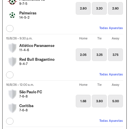
9-7-5
2.80
3.20
2.60
Palmeiras
14-5-2
Todas Apuestas
15/8/26 • 9:30 p.m.
Home
Tie
Away
Atlético Paranaense
11-4-6
2.05
3.25
3.75
Red Bull Bragantino
9-4-7
Todas Apuestas
16/8/26 • 12:00 a.m.
Home
Tie
Away
São Paulo FC
7-6-8
1.68
3.80
5.00
Coritiba
7-6-8
Todas Apuestas