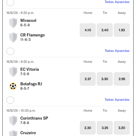
Todas Apuestas
16/8/26 • 9:30 p.m.
Home
Tie
Away
Mirassol
6-5-9
4.10
3.40
1.93
CR Flamengo
11-6-3
Todas Apuestas
16/8/26 • 9:30 p.m.
Home
Tie
Away
EC Vitoria
7-5-9
2.37
3.30
2.95
Botafogo RJ
8-5-7
Todas Apuestas
16/8/26 • 10:30 p.m.
Home
Tie
Away
Corinthians SP
7-8-6
2.30
3.25
3.20
Cruzeiro