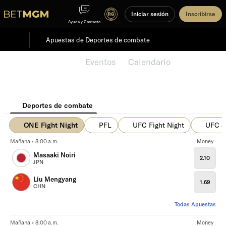
Iniciar sesión
Inscribirse
Ayuda y Contacto
Apuestas de Deportes de combate
Destacados
Eventos
Calendario
Deportes de combate
ONE Fight Night
PFL
UFC Fight Night
UFC 3
Mañana • 8:00 a.m.
Money
Masaaki Noiri
2.10
JPN
Liu Mengyang
1.69
CHN
Todas Apuestas
Mañana • 8:00 a.m.
Money