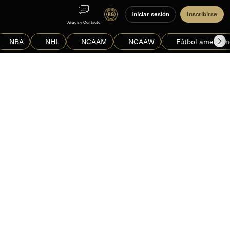
Iniciar sesión
Inscribirse
Ayuda y Contacto
NBA
NHL
NCAAM
NCAAW
Fútbol american
Medios
Selecciona un evento...
Selecciona
de la
lista de
eventos
live para
ver
medios.