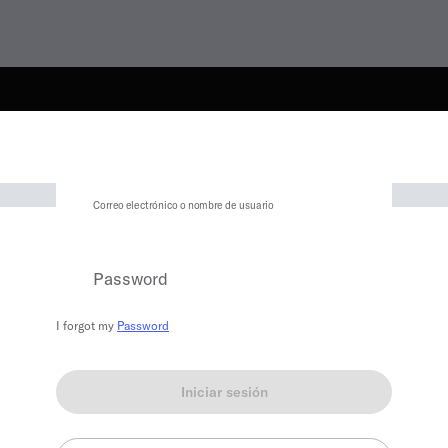
Correo electrónico o nombre de usuario
Password
I forgot my
Password
Iniciar sesión